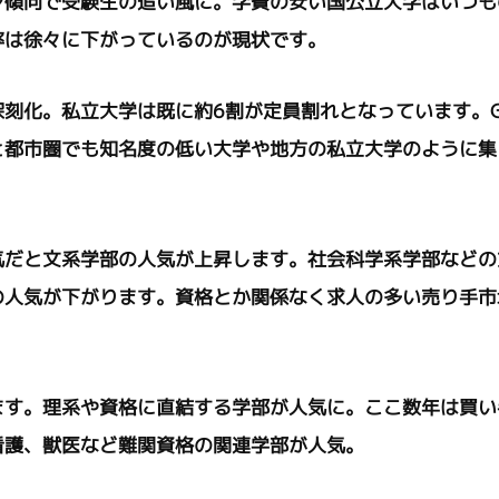
ン傾向で受験生の追い風に。学費の安い国公立大学はいつも
率は徐々に下がっているのが現状です。
刻化。私立大学は既に約6割が定員割れとなっています。G-
と都市圏でも知名度の低い大学や地方の私立大学のように集
気だと文系学部の人気が上昇します。社会科学系学部などの
の人気が下がります。資格とか関係なく求人の多い売り手市
ます。理系や資格に直結する学部が人気に。ここ数年は買い
看護、獣医など難関資格の関連学部が人気。